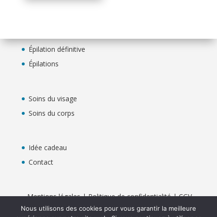
prix :
30,00 €
à
250,00 €
Épilation définitive
Épilations
Soins du visage
Soins du corps
Idée cadeau
Contact
Mentions légales
|
Politique de confidentialité
|
CGV
©2026 copyright - Tous droits réservés à A Fleur de
Nous utilisons des cookies pour vous garantir la meilleure