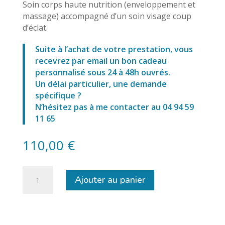
Soin corps haute nutrition (enveloppement et
massage) accompagné d’un soin visage coup
d’éclat.
Suite à l’achat de votre prestation, vous
recevrez par email un bon cadeau
personnalisé sous 24 à 48h ouvrés.
Un délai particulier, une demande
spécifique ?
N’hésitez pas à me contacter au 04 94 59
11 65
110,00
€
quantité
Ajouter au panier
de
Rituel
Visage
et