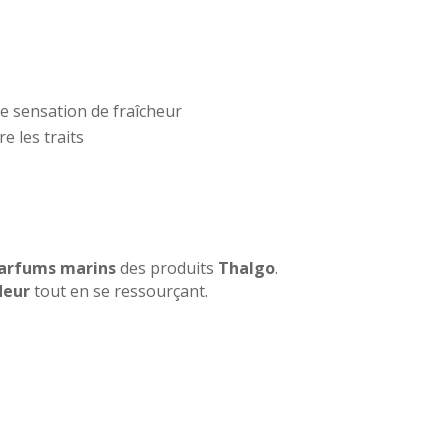
ne sensation de fraîcheur
e les traits
arfums marins
des produits
Thalgo
.
deur
tout en se ressourçant.