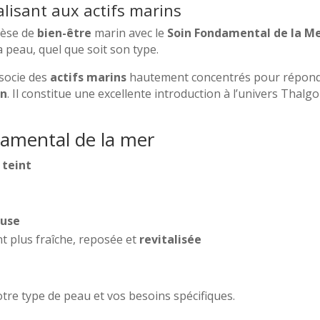
Mer
alisant aux actifs marins
hèse de
bien-être
marin avec le
Soin Fondamental de la M
la peau, quel que soit son type.
ssocie des
actifs marins
hautement concentrés pour répondre
on
. Il constitue une excellente introduction à l’univers Thalg
damental de la mer
 teint
euse
nt plus fraîche, reposée et
revitalisée
tre type de peau et vos besoins spécifiques.