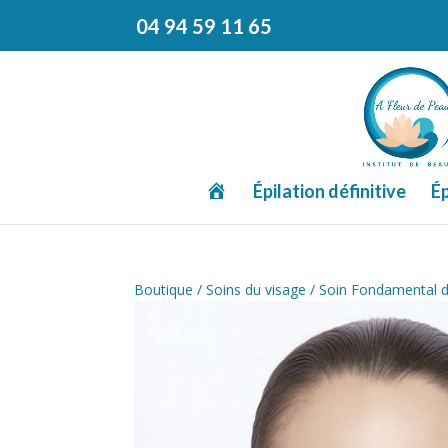
04 94 59 11 65
A
Épilation définitive
Ép
c
c
u
e
i
l
Boutique
/
Soins du visage
/ Soin Fondamental d