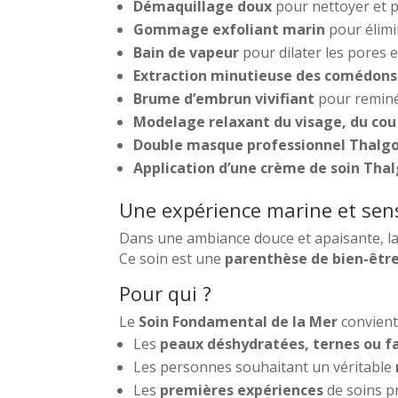
Démaquillage doux
pour nettoyer et p
Gommage exfoliant marin
pour élimi
Bain de vapeur
pour dilater les pores e
Extraction minutieuse des comédon
Brume d’embrun vivifiant
pour reminé
Modelage relaxant du visage, du cou
Double masque professionnel Thalg
Application d’une crème de soin Tha
Une expérience marine et sens
Dans une ambiance douce et apaisante, l
Ce soin est une
parenthèse de bien-êtr
Pour qui ?
Le
Soin Fondamental de la Mer
convient 
Les
peaux déshydratées, ternes ou f
Les personnes souhaitant un véritable
Les
premières expériences
de soins pr