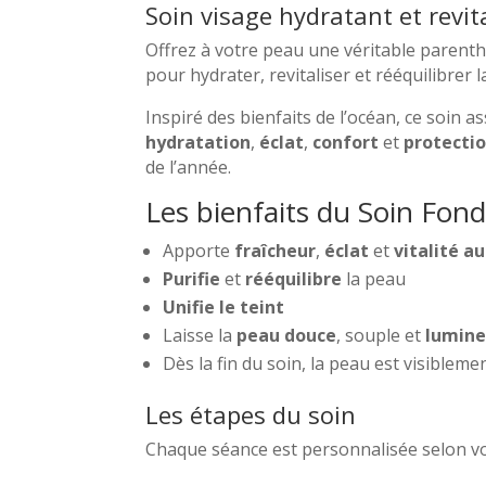
Soin visage hydratant et revit
Offrez à votre peau une véritable parent
pour hydrater, revitaliser et rééquilibrer 
Inspiré des bienfaits de l’océan, ce soin a
hydratation
,
éclat
,
confort
et
protecti
de l’année.
Les bienfaits du Soin Fon
Apporte
fraîcheur
,
éclat
et
vitalité au
Purifie
et
rééquilibre
la peau
Unifie le teint
Laisse la
peau douce
, souple et
lumin
Dès la fin du soin, la peau est visibleme
Les étapes du soin
Chaque séance est personnalisée selon vo