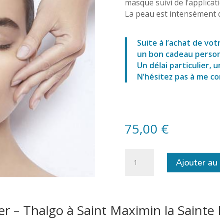
masque suivi de l’applicat
La peau est intensément d
Suite à l’achat de vot
un bon cadeau personn
Un délai particulier,
N’hésitez pas à me co
75,00
€
quantité
Ajouter au
de
Soin
Fondamental
de
er – Thalgo à Saint Maximin la Saint
la