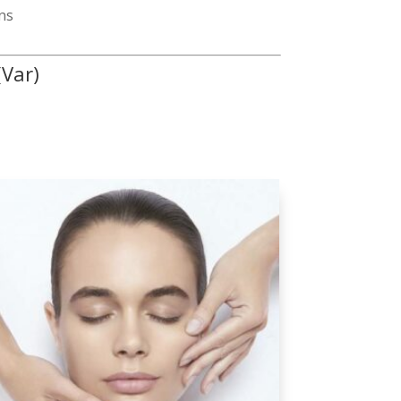
ons
(Var)