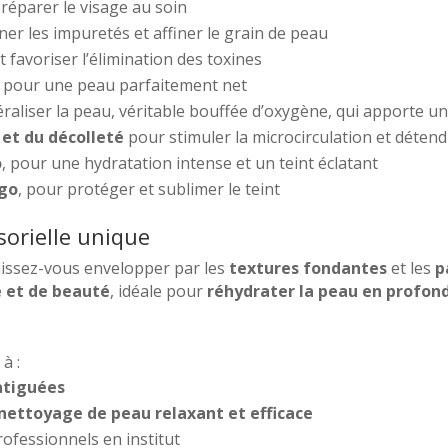
réparer le visage au soin
ner les impuretés et affiner le grain de peau
t favoriser l’élimination des toxines
s
pour une peau parfaitement net
raliser la peau, véritable bouffée d’oxygène, qui apporte u
 et du décolleté
pour stimuler la microcirculation et détendr
o
, pour une hydratation intense et un teint éclatant
lgo
, pour protéger et sublimer le teint
orielle unique
aissez-vous envelopper par les
textures fondantes
et les
p
e et de beauté
, idéale pour
réhydrater la peau en profon
à :
atiguées
nettoyage de peau
relaxant et efficace
ofessionnels en institut